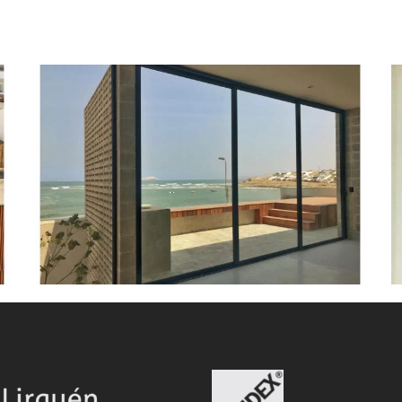
Punta
P
Hermosa
H
Casa
C
2
3