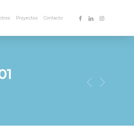
facebook
linkedin
instagram
otros
Proyectos
Contacto
01