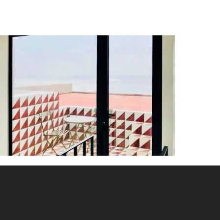
unta
ermosa
asa